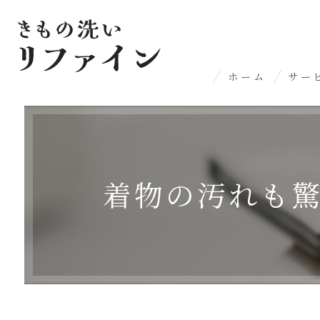
ホーム
サー
丸染
名水
着物の汚れも
染み
丸洗
プレ
洋服