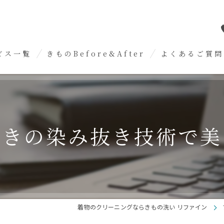
ビス一覧
きものBefore&After
よくあるご質問
めについて
洗いについて
驚きの染み抜き技術で美
抜きについて
いについて
スについて
メンテナンスについて
着物のクリーニングならきもの洗い リファイン