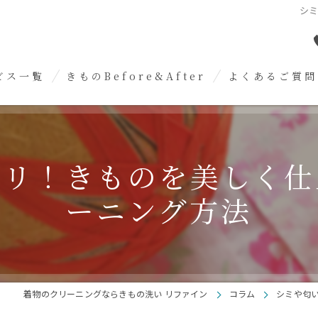
シ
ビス一覧
きものBefore&After
よくあるご質問
めについて
洗いについて
キリ！きものを美しく仕
抜きについて
ーニング方法
いについて
スについて
メンテナンスについて
着物のクリーニングならきもの洗い リファイン
コラム
シミや匂