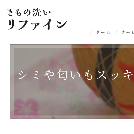
ホーム
サー
丸染
名水
シミや匂いもスッ
染み
丸洗
プレ
洋服