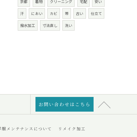
京都
着物
クリーニング
宅配
安い
汗
におい
カビ
帯
古い
仕立て
撥水加工
寸法直し
洗い
お問い合わせはこちら
洋服メンテナンスについて
リメイク加工