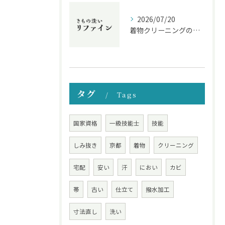
2026/07/20
着物クリーニングのリアル経験談から学ぶ失敗しないお手入れと料金相場
タグ
Tags
国家資格
一級技能士
技能
しみ抜き
京都
着物
クリーニング
宅配
安い
汗
におい
カビ
帯
古い
仕立て
撥水加工
寸法直し
洗い