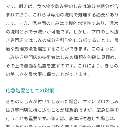
専門店の取り扱い実績を確認する
です。例えば、食べ物や飲み物のしみは油分や糖分が含
まれており、これらは専用の洗剤で処理する必要があり
アフターケアサービスの充実度
ます。一方、泥や雨のしみは比較的水溶性であり、通常
プロが使うしみ抜き技術の全貌
の洗剤と水で予洗いが可能です。しかし、プロのしみ抜
しみ抜きの基本プロセス
き専門店ではしみの成分を科学的に分析することで、最
酵素を使ったしみ抜きとは
適な処理方法を選定することができます。このように、
特殊機器の役割と効果
しみ抜き専門店の技術者はしみの種類を的確に見極め、
染料と生地に適した技術の選択
その上で最適な処置を施すのです。これにより、きもの
プロの技術が求められる理由
の美しさを最大限に保つことができます。
しみ抜き後の仕上げ工程
応急処置としての対策
しみ抜き技術の進化とその秘密
きものにしみが付いてしまった場合、すぐにプロのしみ
最新のしみ抜き技術とは
抜き専門店に持ち込むことが理想的ですが、応急処置を
伝統的な技法との違い
行うことも重要です。例えば、液体が付着した場合は、
技術者の経験とスキルの重要性
乾いた布やティッシュで軽く押さえて余分な液体を吸い