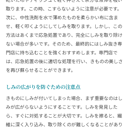
環境に優しいしみ抜きの取り組み
取ります。この時、こすらないように注意が必要です。
技術の進化がもたらすメリット
次に、中性洗剤を水で薄めたものを柔らかい布に含ま
しみ抜き技術の今後の展望
せ、軽く叩くようにしてしみを取ります。しかし、この
きものの生地を守るしみ抜き専門店の技
方法はあくまで応急処置であり、完全にしみを取り除け
生地に優しいしみ抜き方法
ない場合が多いです。そのため、最終的にはしみ抜き専
門店に持ち込むことを強くおすすめします。専門店で
色落ちを防ぐための処理
は、応急処置の後に適切な処理を行い、きものの美しさ
デリケートな生地への対応
を再び蘇らせることができます。
長持ちするきもののためのメンテナンス
しみ抜きと一緒に行うリペア技術
しみの広がりを防ぐための注意点
生地を劣化させないためのポイント
きものにしみが付いてしまった場合、まず重要なのはし
失敗しないしみ抜きのための注意点
みが広がらないようにすることです。しみを発見した
自己判断で行うしみ抜きの危険性
ら、すぐに対処することが大切です。しみを擦ると、繊
しみの放置がもたらす影響
維に深く入り込み、取り除くのが難しくなることがあり