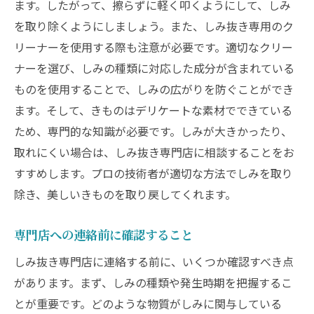
専用のクリーニング剤の選び方
ます。したがって、擦らずに軽く叩くようにして、しみ
を取り除くようにしましょう。また、しみ抜き専用のク
専門家のアドバイスを受ける方法
リーナーを使用する際も注意が必要です。適切なクリー
しみ抜き前に避けるべき行動
ナーを選び、しみの種類に対応した成分が含まれている
プロのチェックリストを活用する
ものを使用することで、しみの広がりを防ぐことができ
しみ抜き後のきもののケア方法
ます。そして、きものはデリケートな素材でできている
しみ抜き後の乾燥方法
ため、専門的な知識が必要です。しみが大きかったり、
保管時の注意点とポイント
取れにくい場合は、しみ抜き専門店に相談することをお
防湿対策を徹底する
すすめします。プロの技術者が適切な方法でしみを取り
除き、美しいきものを取り戻してくれます。
定期的なチェックとメンテナンス
プロによる定期的なクリーニング
専門店への連絡前に確認すること
きものの美しさを保つ収納方法
しみ抜き専門店に連絡する前に、いくつか確認すべき点
しみ抜き専門店だからできること
があります。まず、しみの種類や発生時期を把握するこ
高度な技術の提供
とが重要です。どのような物質がしみに関与している