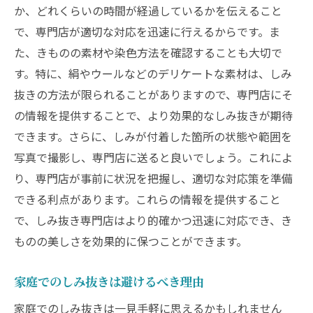
お客様との信頼関係の構築
か、どれくらいの時間が経過しているかを伝えること
全体的なきものメンテナンスサービス
で、専門店が適切な対応を迅速に行えるからです。ま
専門的なアドバイスの提供
た、きものの素材や染色方法を確認することも大切で
きものの再生とリペア
す。特に、絹やウールなどのデリケートな素材は、しみ
抜きの方法が限られることがありますので、専門店にそ
顧客満足度の追求
の情報を提供することで、より効果的なしみ抜きが期待
できます。さらに、しみが付着した箇所の状態や範囲を
写真で撮影し、専門店に送ると良いでしょう。これによ
り、専門店が事前に状況を把握し、適切な対応策を準備
できる利点があります。これらの情報を提供すること
で、しみ抜き専門店はより的確かつ迅速に対応でき、き
ものの美しさを効果的に保つことができます。
家庭でのしみ抜きは避けるべき理由
家庭でのしみ抜きは一見手軽に思えるかもしれません