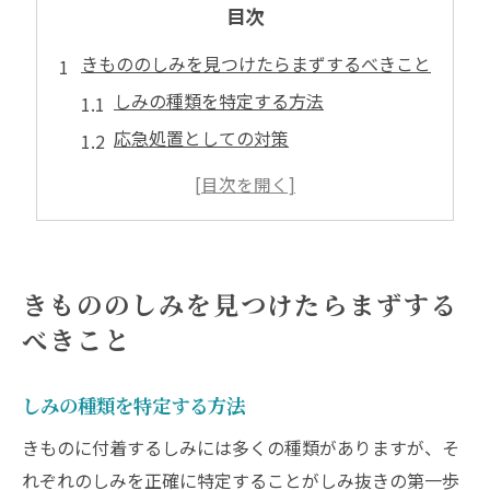
目次
きもののしみを見つけたらまずするべきこと
しみの種類を特定する方法
応急処置としての対策
しみの広がりを防ぐための注意点
専門店への連絡前に確認すること
家庭でのしみ抜きは避けるべき理由
プロに依頼するタイミング
きもののしみを見つけたらまずする
しみ抜き専門店を選ぶときのポイント
べきこと
信頼できる専門店の見分け方
口コミやレビューの重要性
しみの種類を特定する方法
専門店の技術力を評価する方法
きものに付着するしみには多くの種類がありますが、そ
料金の透明性と相談のしやすさ
れぞれのしみを正確に特定することがしみ抜きの第一歩