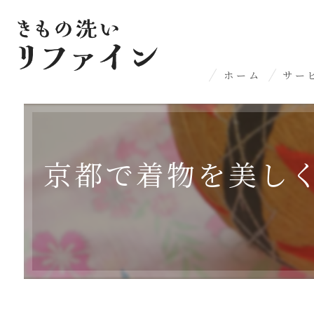
ホーム
サー
丸染
名水
京都で着物を美しく
染み
丸洗
プレ
洋服