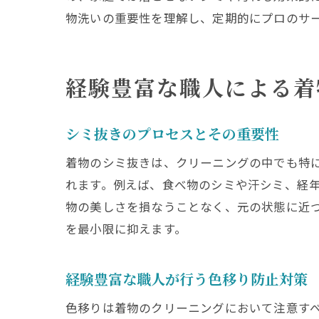
着
物洗いの重要性を理解し、定期的にプロのサ
経
着物洗
経験豊富な職人による着
ス
美
シミ抜きのプロセスとその重要性
着
ス
着物のシミ抜きは、クリーニングの中でも特
長
れます。例えば、食べ物のシミや汗シミ、経
物の美しさを損なうことなく、元の状態に近
美
を最小限に抑えます。
京都で
京
経験豊富な職人が行う色移り防止対策
安
色移りは着物のクリーニングにおいて注意す
ク