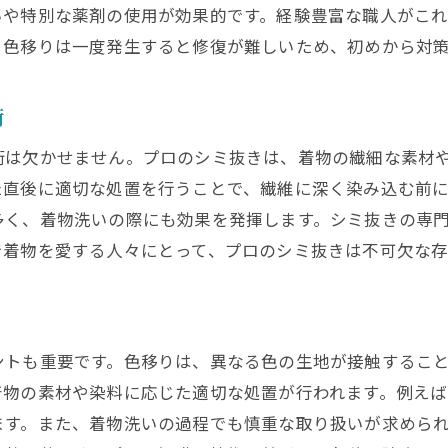
いや特別な薬剤の使用が効果的です。経験豊富な職人がこ
都の伝統を守るクリーニング店の紹介
。色移りは一度発生すると修復が難しいため、初めから対
ロのサービスを選ぶポイント
都で信頼できるクリーニング専門店の選び方
術
術は欠かせません。プロのシミ抜きは、着物の繊細な素材
た直後に適切な処置を行うことで、繊維に深く染み込む前
多く、着物洗いの際にも効果を発揮します。シミ抜きの専
で着物を愛する人々にとって、プロのシミ抜きは不可欠な存
ントも重要です。色移りは、異なる色の生地が接触するこ
着物の素材や染料に応じた適切な処置が行われます。例え
ます。また、着物洗いの過程でも慎重な取り扱いが求めら