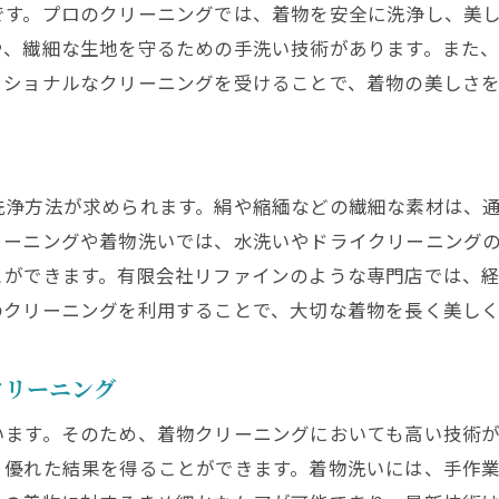
です。プロのクリーニングでは、着物を安全に洗浄し、美
物の価値を保つための定期的なクリーニング
や、繊細な生地を守るための手洗い技術があります。また
ロの手によるクリーニングで着物を守る
ッショナルなクリーニングを受けることで、着物の美しさ
物の保存方法とクリーニングの重要性
門家が提案するクリーニング頻度と方法
リーニングサービスの選び方と注意点
洗浄方法が求められます。絹や縮緬などの繊細な素材は、
物の価値を維持するためのケア方法
リーニングや着物洗いでは、水洗いやドライクリーニング
素材と染料に最適なクリーニング方法とは
とができます。有限会社リファインのような専門店では、
のクリーニングを利用することで、大切な着物を長く美し
材別のクリーニング方法ガイド
料の種類に応じた洗浄技術
クリーニング
材と染料を守るクリーニングのコツ
物の素材に最適なクリーニング剤の選び方
います。そのため、着物クリーニングにおいても高い技術
料を長持ちさせるための洗い方
り優れた結果を得ることができます。着物洗いには、手作