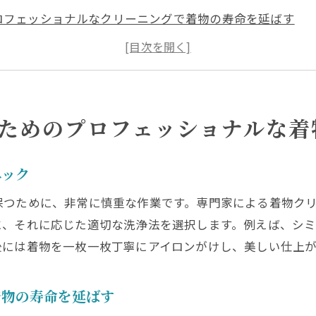
ロフェッショナルなクリーニングで着物の寿命を延ばす
物の繊細な素材に適した洗浄法
都の伝統と最新技術を融合した着物クリーニング
ロのクリーニングで着物の美しさを保つ方法
物洗いの重要性とそのメリット
ためのプロフェッショナルな着
富な職人による着物のシミ抜きと色移り対策
ミ抜きのプロセスとその重要性
ニック
験豊富な職人が行う色移り防止対策
保つために、非常に慎重な作業です。専門家による着物ク
物の美しさを保つためのシミ抜き技術
に、それに応じた適切な洗浄法を選択します。例えば、シ
ロによる色移り防止のポイント
後には着物を一枚一枚丁寧にアイロンがけし、美しい仕上
ミ抜きサービスの詳細とその効果
移り対策の専門知識と技術
着物の寿命を延ばす
価値を長く保つために必要なプロのクリーニングサービス