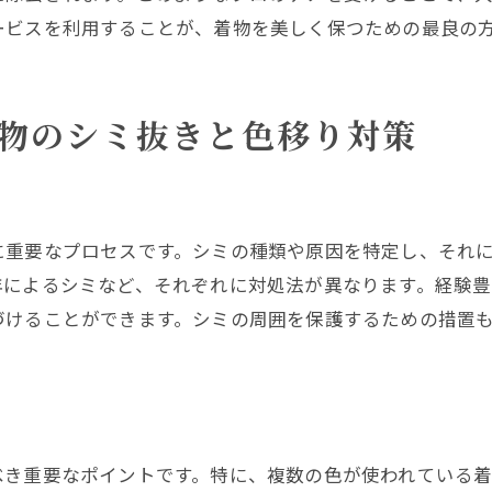
物クリーニングの最新技術とその導入
ービスを利用することが、着物を美しく保つための最良の
験と技術が生かされるプロのクリーニング
いのスペシャリストが教える、美しさを保つ秘訣
物のシミ抜きと色移り対策
ペシャリストのおすすめの着物洗い方法
しさを保つための家庭でのケアのポイント
物洗いの基本とその応用技術
ペシャリストが教えるシミ抜きのコツ
に重要なプロセスです。シミの種類や原因を特定し、それ
持ちする着物洗いの秘訣
年によるシミなど、それぞれに対処法が異なります。経験
づけることができます。シミの周囲を保護するための措置
しさを保つためのプロのアドバイス
安心して任せられるプロの着物クリーニングサービス
都のおすすめ着物クリーニング店
心して任せられるプロのサービス内容
べき重要なポイントです。特に、複数の色が使われている
リーニングサービスの口コミと評判