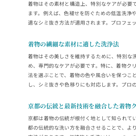
着物はその素材と構造上、特別なケアが必要
着
ます。例えば、色褪せを防ぐための低温洗浄
プ
適なシミ抜き方法が適用されます。プロフェ
着
専
着物の繊細な素材に適した洗浄法
ク
着物はその美しさを維持するために、特別な
着
め、専門的なケアが必要です。特に、着物ク
着物の
法を選ぶことで、着物の色や風合いを保つこ
し、シミ抜きや色移りにも対応します。プロ
素
染
京都の伝統と最新技術を融合した着物
素
着
京都は着物の伝統が根付く地として知られて
染
都の伝統的な洗い方を融合させることで、よ