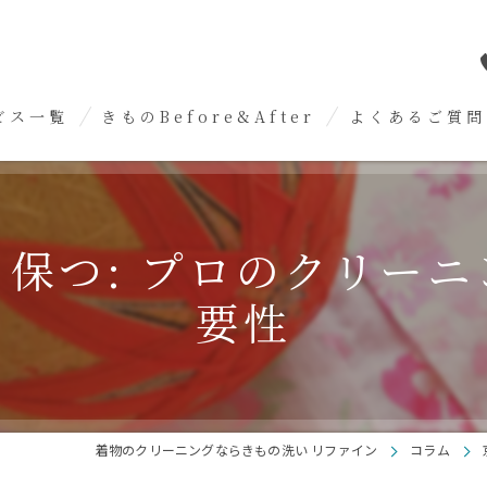
ビス一覧
きものBefore&After
よくあるご質問
めについて
洗いについて
保つ: プロのクリー
抜きについて
要性
いについて
スについて
メンテナンスについて
着物のクリーニングならきもの洗い リファイン
コラム