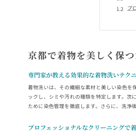
プ
着
京
プ
着
京都で着物を美しく保つ
経験豊
シ
専門家が教える効果的な着物洗いテク
経
着物洗いは、その繊細な素材と美しい染色を
着
ックし、シミや汚れの種類を特定します。次
プ
ために染色管理を徹底します。さらに、洗浄
シ
色
プロフェッショナルなクリーニングで
着物の