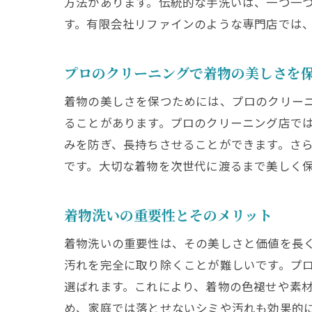
方法があります。伝統的な手洗いは、一つ一
素
す。有限会社リファインのような専門店では
京都の
京
プロのクリーニングで着物の美しさを
専
着物の美しさを保つためには、プロのクリー
プ
ることがあります。プロのクリーニング店で
専
みを防ぎ、長持ちさせることができます。さ
着
です。大切な着物を次世代に渡るまで美しく
プ
プロの
着物洗いの重要性とそのメリット
高
着物洗いの重要性は、その美しさと価値を長
着
汚れを完全に取り除くことが難しいです。プ
ク
選ばれます。これにより、着物の色褪せや素
プ
め、家庭では落とせないシミや汚れも効果的