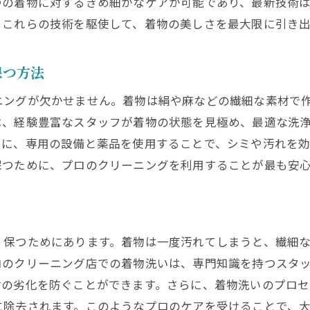
つの着物に対するきめ細かなケアが可能であり、最新技術
材と染料を守るプロのクリーニング技術
、これらの技術を駆使して、着物の美しさを最大限に引き
着物を美しく保つための専門的なケアの重要性
都の着物文化とそのケアの必要性
保つ方法
門的なケアで着物の美しさを保つ方法
ニングが欠かせません。着物は絹や麻などの繊細な素材で
ロのケアが必要な理由とは
は、経験豊富なスタッフが着物の状態を見極め、最適な洗
門家が提供するケアサービスの内容
らに、専用の設備と薬品を使用することで、シミや汚れを
物の美しさを保つための家庭でのケア方法
保つために、プロのクリーニングを利用することが最も安
ロフェッショナルなケアの重要性とその効果
技術で着物の美しさを蘇らせるクリーニング技術
度な技術を駆使した着物クリーニング
く保つためにあります。着物は一度汚れてしまうと、繊細
物が蘇るプロのクリーニングプロセス
ロのクリーニング店での着物洗いは、専門知識を持つスタ
リーニング技術の進化とその効果
材の劣化を防ぐことができます。さらに、着物洗いのプロ
ロによる着物の修復と美しさの復元
に除去されます。このようなプロのケアを受けることで、