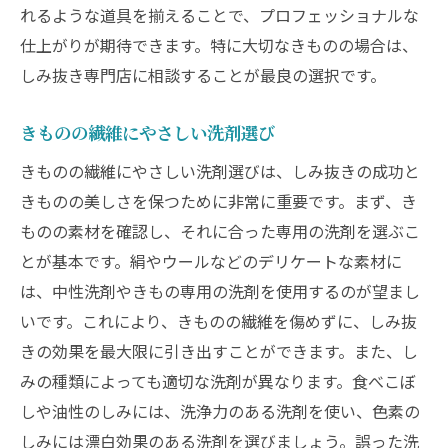
古いしみと新しいしみの違い
れるような道具を揃えることで、プロフェッショナルな
プロの処理方法とその利点
仕上がりが期待できます。特に大切なきものの場合は、
しみ抜き専門店に相談することが最良の選択です。
しみ抜き専門店での相談方法
信頼できるしみ抜き専門店を見つけるためのチ
きものの繊維にやさしい洗剤選び
ェックポイント
きものの繊維にやさしい洗剤選びは、しみ抜きの成功と
専門店探しの第一歩
きものの美しさを保つために非常に重要です。まず、き
見積もりの取り方と比較方法
ものの素材を確認し、それに合った専用の洗剤を選ぶこ
技術者の経験確認
とが基本です。絹やウールなどのデリケートな素材に
保証制度の有無
は、中性洗剤やきもの専用の洗剤を使用するのが望まし
店舗の設備と技術力の確認
いです。これにより、きものの繊維を傷めずに、しみ抜
トラブル時の対応方法とその事例
きの効果を最大限に引き出すことができます。また、し
みの種類によっても適切な洗剤が異なります。食べこぼ
しや油性のしみには、洗浄力のある洗剤を使い、色素の
しみには漂白効果のある洗剤を選びましょう。誤った洗