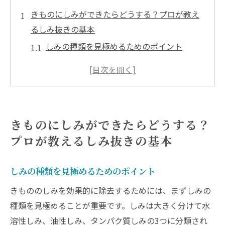
きものにしみができたらどうする？プロが教え
るしみ抜きの基本
しみの種類を見極めるためのポイント
家庭で試せる基本的なしみ抜き対策
ドライクリーニングと水洗いの違い
しみ抜きに必要な道具とその使い方
きものの繊維にやさしい洗剤選び
きものにしみができたらどうする？
しみ抜き後の正しい乾燥方法
プロが教えるしみ抜きの基本
しみ抜き専門店の選び方ポイント口コミとレビ
ューを活用する方法
しみの種類を見極めるためのポイント
信頼できる専門店の見つけ方
きもののしみを効果的に除去するためには、まずしみの
口コミサイトの活用方法
種類を見極めることが重要です。しみは大きく分けて水
レビューで見るべきポイント
溶性しみ、油性しみ、タンパク質しみの3つに分類され