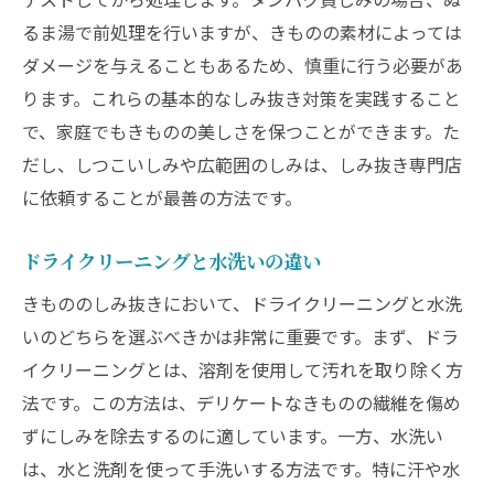
江戸時代から続く伝統技法とは
るま湯で前処理を行いますが、きものの素材によっては
現代の技術との違いと融合
ダメージを与えることもあるため、慎重に行う必要があ
繊維を守るための工夫
ります。これらの基本的なしみ抜き対策を実践すること
職人技と最新設備の使用例
で、家庭でもきものの美しさを保つことができます。た
しみ抜き専門店の工程紹介
だし、しつこいしみや広範囲のしみは、しみ抜き専門店
特殊なしみの処理方法
に依頼することが最善の方法です。
きものの美しさを守るしみ抜きからクリーニン
グまでのトータルケア
ドライクリーニングと水洗いの違い
しみ抜き前後のクリーニングの重要性
きもののしみ抜きにおいて、ドライクリーニングと水洗
補修作業としみ抜きの関係
いのどちらを選ぶべきかは非常に重要です。まず、ドラ
イクリーニングとは、溶剤を使用して汚れを取り除く方
長期保管時のケア方法
法です。この方法は、デリケートなきものの繊維を傷め
きものの保管方法とその注意点
ずにしみを除去するのに適しています。一方、水洗い
トータルケアを提供する専門店の選び方
は、水と洗剤を使って手洗いする方法です。特に汗や水
プロのアドバイスを活用する方法