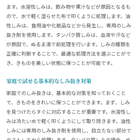
しみ抜き実績の確認方法
ます。水溶性しみは、飲み物や果汁などが原因となるも
店舗の技術力を評価する基準
ので、水で軽く湿らせた布で叩くように処理します。油
性しみは、食用油や化粧品などから発生し、専用のしみ
相談時に確認すべき質問リスト
抜き剤を使用します。タンパク質しみは、血液や汗など
きものしみ抜き技術の秘密プロのアプローチで
が原因で、ぬるま湯で前処理を行います。しみの種類を
驚きの効果
正確に判断することで、最適な処理方法を選ぶことがで
プロが使用する特殊な薬剤とは
き、きものを美しい状態に保つことが可能です。
伝統技術と最新技術の融合
きものの材質に応じた対策
家庭で試せる基本的なしみ抜き対策
しみの種類ごとの適切な処理
家庭でのしみ抜きは、基本的な対策を知っておくこと
温度管理の重要性
で、きものをきれいに保つことができます。まず、しみ
プロが教える日頃のケア方法
を見つけたらすぐに対応することが重要です。水溶性し
しみ抜き専門店の技術紹介繊維を傷つけない伝
みは冷たい水で軽く叩くようにして取り除きます。油性
統技法とは
しみには専用のしみ抜き剤を使用し、目立たない部分で
テストしてから処理します。タンパク質しみの場合、ぬ