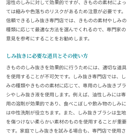
溶性のしみに対して効果的ですが、きものの素材によっ
きもののしみ抜き自分でできる対処法と専門店
ては縮みや色落ちのリスクがあるため注意が必要です。
の使い分け
信頼できるしみ抜き専門店では、きものの素材やしみの
自宅でできる基本的なしみ抜き方法
種類に応じて最適な方法を選んでくれるので、専門家の
家庭用しみ抜き剤の選び方
意見を参考にすることをお勧めします。
自分で対処できるしみの範囲
しみ抜きに必要な道具とその使い方
専門店を利用すべきしみの種類
きもののしみ抜きを効果的に行うためには、適切な道具
自宅で行う際の注意点
を使用することが不可欠です。しみ抜き専門店では、し
専門店の利用が推奨されるケース
みの種類やきものの素材に応じて、専用のしみ抜きブラ
しみの種類に応じた最適な処理法しみ抜き専門
シやしみ抜き液を使用します。例えば、油性しみには専
店の選び方
用の溶剤が効果的であり、食べこぼしや飲み物のしみに
食べ物や飲み物のしみに対する処理法
は中性洗剤が役立ちます。また、しみ抜きブラシは生地
化粧品や油汚れの対処方法
を傷つけない柔らかい素材のものを使用することが重要
泥や草のしみの除去方法
です。家庭でしみ抜きを試みる場合も、専門店で使用さ