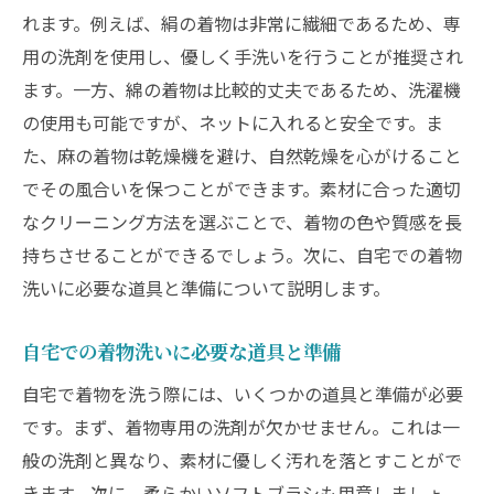
洗濯後の着物の干し方と保管法
れます。例えば、絹の着物は非常に繊細であるため、専
色落ちしないための注意点
用の洗剤を使用し、優しく手洗いを行うことが推奨され
プロ仕様の洗剤選びのポイント
ます。一方、綿の着物は比較的丈夫であるため、洗濯機
の使用も可能ですが、ネットに入れると安全です。ま
着物洗いに最適な水温と洗い時間
た、麻の着物は乾燥機を避け、自然乾燥を心がけること
デリケートな着物を自宅で洗う方法を学ぶ
でその風合いを保つことができます。素材に合った適切
素材ごとのデリケートな着物のケア法
なクリーニング方法を選ぶことで、着物の色や質感を長
自宅クリーニングでの注意が必要な着物の
持ちさせることができるでしょう。次に、自宅での着物
種類
洗いに必要な道具と準備について説明します。
シルクの着物を自宅で洗う際の注意点
手洗いと洗濯機、どちらが良いか？
自宅での着物洗いに必要な道具と準備
プロが教えるデリケート素材の取り扱い
自宅で着物を洗う際には、いくつかの道具と準備が必要
自宅での洗いが難しい着物の特徴
です。まず、着物専用の洗剤が欠かせません。これは一
着物クリーニングの基本ステップ自宅で完璧に
般の洗剤と異なり、素材に優しく汚れを落とすことがで
きます。次に、柔らかいソフトブラシも用意しましょ