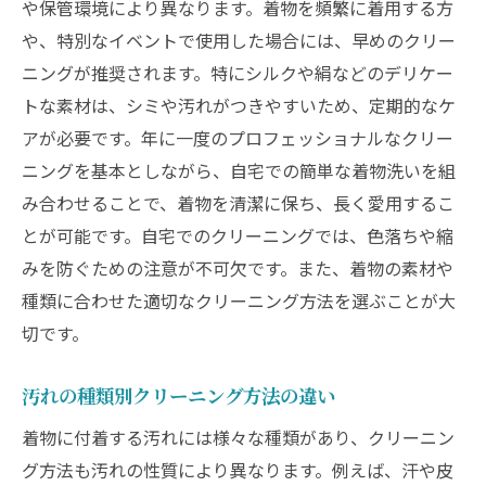
や保管環境により異なります。着物を頻繁に着用する方
自宅でのクリーニングでもプロ並みの仕上
や、特別なイベントで使用した場合には、早めのクリー
がりへ
ニングが推奨されます。特にシルクや絹などのデリケー
自宅クリーニングで着物を美しく保つ秘訣
トな素材は、シミや汚れがつきやすいため、定期的なケ
着物の色褪せを防ぐ洗い方
アが必要です。年に一度のプロフェッショナルなクリー
洗濯後の着物を長持ちさせる保管法
ニングを基本としながら、自宅での簡単な着物洗いを組
繰り返し洗っても美しさを保つコツ
み合わせることで、着物を清潔に保ち、長く愛用するこ
とが可能です。自宅でのクリーニングでは、色落ちや縮
着物の劣化を防ぐポイント
みを防ぐための注意が不可欠です。また、着物の素材や
定期的なケアで着物をいつまでも美しく
種類に合わせた適切なクリーニング方法を選ぶことが大
クリーニング後のメンテナンス方法
切です。
着物クリーニングの注意点プロから学ぶ
避けるべき着物クリーニングの過ち
汚れの種類別クリーニング方法の違い
よくある失敗とその対策
着物に付着する汚れには様々な種類があり、クリーニン
注意すべき洗剤の選び方
グ方法も汚れの性質により異なります。例えば、汗や皮