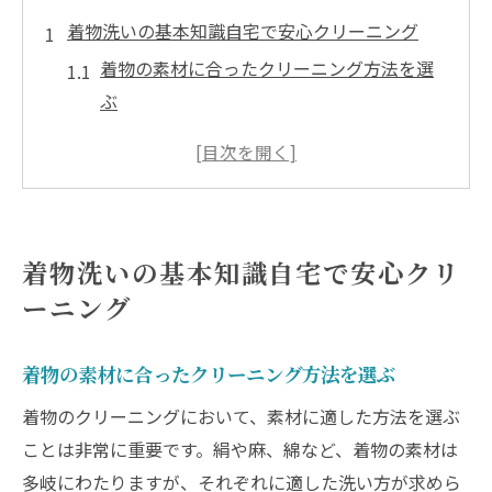
着物洗いの基本知識自宅で安心クリーニング
着物の素材に合ったクリーニング方法を選
ぶ
自宅での着物洗いに必要な道具と準備
着物クリーニングの頻度とタイミングにつ
いて
汚れの種類別クリーニング方法の違い
着物洗いの基本知識自宅で安心クリ
自宅でのクリーニングとプロのクリーニン
ーニング
グの違い
初めての着物洗いにおすすめのステップ
着物の素材に合ったクリーニング方法を選ぶ
プロが教える自宅での着物クリーニングのコツ
着物のクリーニングにおいて、素材に適した方法を選ぶ
繊細な着物を傷つけないための洗い方
ことは非常に重要です。絹や麻、綿など、着物の素材は
自宅でできるシミ抜きテクニック
多岐にわたりますが、それぞれに適した洗い方が求めら