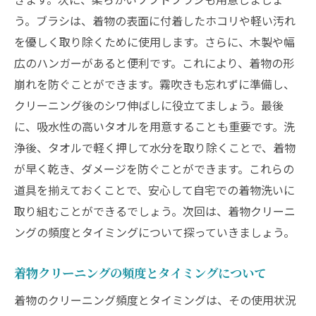
洗う前に知っておくべき着物の準備
う。ブラシは、着物の表面に付着したホコリや軽い汚れ
洗剤の量と使用方法の基本
を優しく取り除くために使用します。さらに、木製や幅
簡単にできる着物のすすぎ方
広のハンガーがあると便利です。これにより、着物の形
洗濯後の乾燥方法で差がつく
崩れを防ぐことができます。霧吹きも忘れずに準備し、
初心者でもできるシンプルな洗い方
クリーニング後のシワ伸ばしに役立てましょう。最後
クリーニング後の着物のアイロンがけ
に、吸水性の高いタオルを用意することも重要です。洗
プロのアドバイスで自宅の着物洗いに自信を
浄後、タオルで軽く押して水分を取り除くことで、着物
専門家がすすめる自宅クリーニングのベス
が早く乾き、ダメージを防ぐことができます。これらの
トプラクティス
道具を揃えておくことで、安心して自宅での着物洗いに
取り組むことができるでしょう。次回は、着物クリーニ
着物洗いの成功率を上げるためのヒント
ングの頻度とタイミングについて探っていきましょう。
プロが教える自宅洗いのチェックポイント
失敗しないための洗濯前後の確認項目
着物クリーニングの頻度とタイミングについて
着物の色と形を保つためのプロのアドバイ
着物のクリーニング頻度とタイミングは、その使用状況
ス