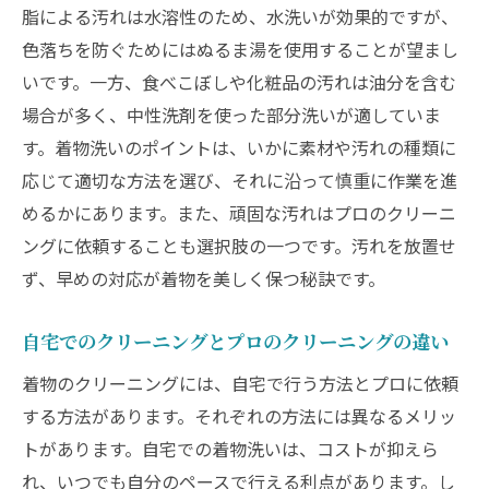
自宅クリーニングでのトラブル事例
脂による汚れは水溶性のため、水洗いが効果的ですが、
プロが教えるトラブル防止策
色落ちを防ぐためにはぬるま湯を使用することが望まし
いです。一方、食べこぼしや化粧品の汚れは油分を含む
着物を傷めないための洗い方ガイド
場合が多く、中性洗剤を使った部分洗いが適していま
安心して着物を自宅で洗うポイント
す。着物洗いのポイントは、いかに素材や汚れの種類に
自宅クリーニングの良い点と悪い点
応じて適切な方法を選び、それに沿って慎重に作業を進
安心して使える着物専用洗剤の選び方
めるかにあります。また、頑固な汚れはプロのクリーニ
洗いの前に知っておくべきこと
ングに依頼することも選択肢の一つです。汚れを放置せ
自宅での洗いが不安な方へのアドバイス
ず、早めの対応が着物を美しく保つ秘訣です。
プロがすすめる安心クリーニングの手順
自宅でのクリーニングとプロのクリーニングの違い
子どもやペットのいる家庭での洗い方ポイ
ント
着物のクリーニングには、自宅で行う方法とプロに依頼
する方法があります。それぞれの方法には異なるメリッ
トがあります。自宅での着物洗いは、コストが抑えら
れ、いつでも自分のペースで行える利点があります。し