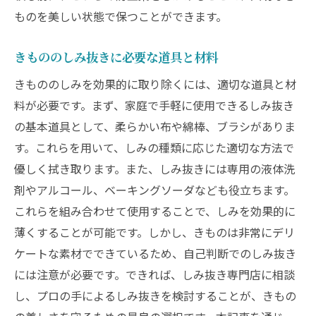
ものを美しい状態で保つことができます。
力
しみを消して美しさを蘇らせる技術
きもののしみ抜きに必要な道具と材料
専門技術が実現するきものの再生
きもののしみを効果的に取り除くには、適切な道具と材
しみ抜きのプロが持つ高度な技術とは
料が必要です。まず、家庭で手軽に使用できるしみ抜き
きものの美を復元するためのプロのアプロ
の基本道具として、柔らかい布や綿棒、ブラシがありま
ーチ
す。これらを用いて、しみの種類に応じた適切な方法で
専門技術が保証するきものの長期美観維持
優しく拭き取ります。また、しみ抜きには専用の液体洗
剤やアルコール、ベーキングソーダなども役立ちます。
これらを組み合わせて使用することで、しみを効果的に
薄くすることが可能です。しかし、きものは非常にデリ
ケートな素材でできているため、自己判断でのしみ抜き
には注意が必要です。できれば、しみ抜き専門店に相談
し、プロの手によるしみ抜きを検討することが、きもの