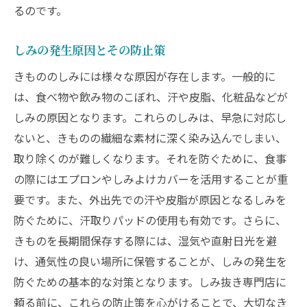
るのです。
しみ抜き後のメンテナンスとその重要性
しみ抜き専門店が語るきもののしみ除去のポイ
しみの発生原因とその防止策
ント
きもののしみには様々な原因が存在します。一般的に
しみ抜き成功のための重要なチェックポイ
は、食べ物や飲み物のこぼれ、汗や皮脂、化粧品などが
ント
しみの原因となります。これらのしみは、早急に対応し
プロが教えるしみの再発防止策
ないと、きものの繊細な素材に深く染み込んでしまい、
専門店が語るしみ抜きの注意点とその理由
取り除くのが難しくなります。それを防ぐために、食事
しみ抜きの効果を最大限に引き出すための
の際にはエプロンやしみよけカバーを活用することが重
テクニック
要です。また、外出先での汗や皮脂が原因となるしみを
しみ抜き前に知っておくべき基礎知識
防ぐために、汗取りパッドの使用も有効です。さらに、
きものの美しさを持続するしみ抜きの要点
きものを長期間保存する際には、湿気や直射日光を避
け、通気性の良い場所に保管することが、しみの発生を
きものの美しさを蘇らせるしみ抜きのプロフェ
防ぐための基本的な対策となります。しみ抜き専門店に
ッショナル技術
頼る前に、これらの防止策を心がけることで、大切なき
プロフェッショナル技術で甦るきものの魅