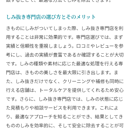
革新的な技術を活用したしみ抜き法
しみ抜き専門店の選び方とそのメリット
プロが実践するしみを消すための最新テク
ノロジー
きものにしみがついてしまった際、しみ抜き専門店を利
用することは非常に効果的です。専門店選びでは、まず
きものの質感を保つための革新的方法
実績と信頼性を重視しましょう。口コミやレビューを参
しみ抜きにおける新しいアプローチ
考にし、過去の実績が豊富であるか確認することが大切
プロが推薦する最小限の損害でのしみ除去
です。しみの種類や素材に応じた最適な処理を行える専
技術革新がもたらすきもののしみ抜きの未
門店は、きものの美しさを最大限に引き出します。ま
来
た、しみ抜きだけでなく、クリーニングや補修も同時に
きもののしみを消すならここ！しみ抜き専門店
行える店舗は、トータルケアを提供してくれるため安心
の効果的なアプローチ
です。さらに、しみ抜き専門店では、しみの状態に応じ
専門店が採用する最新のしみ抜き技術
た見積もりや相談サービスを利用できます。これによ
しみ抜き専門店のプロが使用する器具と製
り、最適なアプローチを知ることができ、結果としてき
品
もののしみを効率的に、そして安全に除去することが可