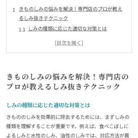
きものしみの悩みを解決！専門店のプロが教え
るしみ抜きテクニック
しみの種類に応じた適切な対策とは
プロが教える家庭でできるしみ抜き法
しみ抜き専門店の選び方とそのメリット
きもののしみに対するプロのアプローチ
しみの発生原因とその防止策
きものしみの悩みを解決！専門店の
きもののしみ抜きに必要な道具と材料
プロが教えるしみ抜きテクニック
繊細なきものを守る！しみ抜き専門店が教える
正しいしみ除去法
しみの種類に応じた適切な対策とは
素材に優しいしみ抜きの基本
きもののしみを効果的に除去するためには、まずしみの
しみがついたときの応急処置法
種類を理解することが重要です。例えば、食べこぼしに
しみ抜き専門店が推奨する適切な洗浄法
よるしみと水性のしみ、油性のしみでは、対応方法が異