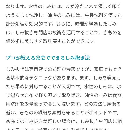
繊細な素材を傷めないための注意点
なります。水性のしみには、まず冷たい水で優しく叩く
きものの色合いを保つためのしみ抜き技術
ようにして洗浄し、油性のしみには、中性洗剤を使った
部分処理が効果的です。さらに、時間が経過したしみ
プロが教えるしみ抜き後のケア方法
は、しみ抜き専門店の技術を活用することで、きものを
きものの輝きを取り戻すしみ抜きの極意とは？
傷めずに美しさを取り戻すことができます。
しみ抜きで失われた輝きを復元するコツ
しみの消去とともに美しさを再生する方法
プロが教える家庭でできるしみ抜き法
きものの繊細なパターンを保つしみ抜き技
しみ抜きは専門店での処理が最適ですが、家庭でもでき
法
る基本的なテクニックがあります。まず、しみを発見し
しみ抜き後に必要なきもののメンテナンス
たら早めに対応することが大切です。水性のしみは、水
プロが伝授するきものの持続的な美しさの
で湿らせた布で軽く叩いて取り除き、油性のしみは食器
保ち方
用洗剤を少量使って優しく洗います。どの方法も摩擦を
しみ抜きの専門技術が支える伝統美の保護
避け、きものの繊細な素材を守ることがポイントです。
プロ直伝！きものを傷めずにしみを消す革新的
家庭でのしみ抜きが難しい場合は、しみ抜き専門店に相
な方法
談することで、最適な方法でしみを除去できます。