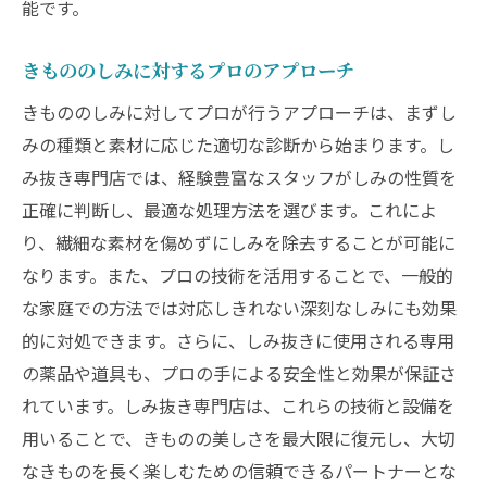
能です。
効果的なしみ抜きプロセスの詳細
しみ抜き専門店が提供するサービスの利点
きもののしみに対するプロのアプローチ
きものの美しさを引き出す専門店の秘密
きもののしみに対してプロが行うアプローチは、まずし
しみ抜き専門店のプロによるカスタマイズ
みの種類と素材に応じた適切な診断から始まります。し
アプローチ
み抜き専門店では、経験豊富なスタッフがしみの性質を
きものを美しく保つためのしみ抜きテクニック
正確に判断し、最適な処理方法を選びます。これによ
を徹底解説
り、繊細な素材を傷めずにしみを除去することが可能に
長持ちするしみ抜き法の基本
なります。また、プロの技術を活用することで、一般的
プロフェッショナルが教える美しさを保つ
な家庭での方法では対応しきれない深刻なしみにも効果
秘訣
的に対処できます。さらに、しみ抜きに使用される専用
きものの素材別しみ抜きテクニック
の薬品や道具も、プロの手による安全性と効果が保証さ
繊細なデザインを保護するためのしみ抜き
れています。しみ抜き専門店は、これらの技術と設備を
法
用いることで、きものの美しさを最大限に復元し、大切
なきものを長く楽しむための信頼できるパートナーとな
きものの色彩を損なわないための方法