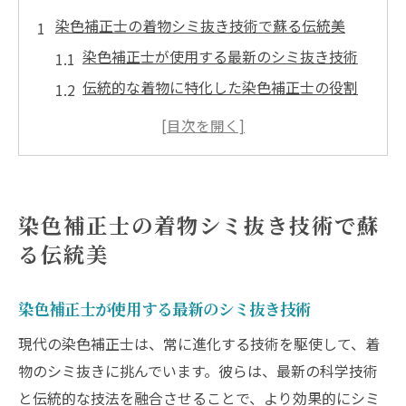
染色補正士の着物シミ抜き技術で蘇る伝統美
染色補正士が使用する最新のシミ抜き技術
伝統的な着物に特化した染色補正士の役割
素材に応じたシミ抜き技法の選択
古典的な染色技法を活かした現代的アプロ
ーチ
染色補正士が守る日本の伝統美
染色補正士の着物シミ抜き技術で蘇
着物の風合いを残す繊細なシミ抜き作業
る伝統美
着物シミ抜きのプロフェッショナル染色補正士
の魅力
染色補正士が使用する最新のシミ抜き技術
プロフェッショナルとしての染色補正士の
現代の染色補正士は、常に進化する技術を駆使して、着
訓練と資格
物のシミ抜きに挑んでいます。彼らは、最新の科学技術
染色補正士の仕事に必要な知識と技術
と伝統的な技法を融合させることで、より効果的にシミ