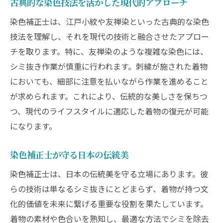
古典的な染色技法を活かした現代的アプローチ
染色補正士がシミ抜きを通じて伝える美の
本質
染色補正士は、江戸小紋や友禅染といった古典的な染色
技法を理解し、それを現代の技術と融合させたアプロー
昔の着物が新たに輝く瞬間
チを取ります。特に、友禅染のような複雑な染色には、
染色補正士の技で未来へ繋ぐ着物の美
シミ抜き作業が慎重に行われます。刺繍が施された着物
伝統文化を未来へ着物シミ抜きの染色補正士
においても、細部に注意を払いながら作業を進めること
染色補正士の役割：伝統と未来を繋ぐ橋渡
が求められます。これにより、伝統的な美しさを保ちつ
し
つ、現代のライフスタイルに適応した着物の復元が可能
着物シミ抜きを通じた文化継承の重要性
になります。
未来のためのシミ抜き技術の進化
染色補正士が守る日本の伝統美
染色補正士が創る次世代の着物文化
シミ抜き技術で守る日本の伝統的美学
染色補正士は、日本の伝統美を守る立場にあります。彼
着物シミ抜きがもたらす未来への希望
らの技術は単なるシミ抜きにとどまらず、着物が持つ文
化的価値を未来に繋げる重要な役割を果たしています。
染色補正士の着物シミ抜きで再発見される美
着物の素材や色合いを熟知し、最適な方法でシミを除去
着物の隠れた美を引き出す染色補正の技