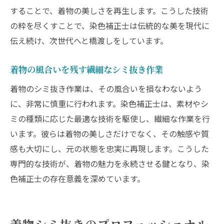
することで、着物の美しさを再生します。こうした技術
染色補正士が発見する新たな価値
の粋を尽くすことで、染色補正士は伝統的な美を現代に
見落とされがちな着物のディテールを蘇ら
伝え続け、次世代へと橋渡しをしています。
せる
染色補正士の視点で見る着物の新たな魅力
着物の風合いを残す繊細なシミ抜き作業
シミ抜きが着物に与える新しい命
着物のシミ抜き作業は、その風合いを損なわないよう
染色補正士の技術が示す美の再定義
に、非常に慎重に行われます。染色補正士は、素材やシ
着物シミ抜きの匠染色補正士が生み出す感動
ミの種類に応じた最適な技術を駆使し、繊細な作業を行
染色補正士の技術に込められた感動の物語
います。彼らは着物の美しさだけでなく、その触感や質
感も大切にし、元の状態を忠実に再現します。こうした
着物復元のプロセスがもたらす感動
専門的な技術が、着物の魅力を永続させる鍵となり、染
染色補正士のシミ抜きに見る職人技の真髄
色補正士の存在意義を深めています。
感動を呼ぶ染色補正士の作品例
着物に新たな感動を与える染色補正士
染色補正士が織り成す感動とその未来