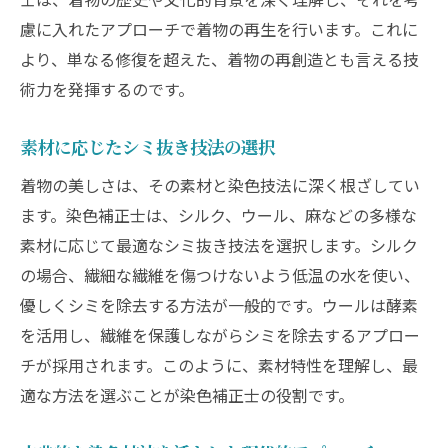
着物の美を守る染色補正士シミ抜きの秘密
慮に入れたアプローチで着物の再生を行います。これに
より、単なる修復を超えた、着物の再創造とも言える技
染色補正士が使用する特別な道具と材料
術力を発揮するのです。
シミ抜きに潜む着物の素材の科学
秘密のレシピ：伝統技法と最新技術の融合
素材に応じたシミ抜き技法の選択
染色補正士の経験が導くシミ抜きの成功例
着物の美しさは、その素材と染色技法に深く根ざしてい
着物の美を保つための最適なメンテナンス
ます。染色補正士は、シルク、ウール、麻などの多様な
法
素材に応じて最適なシミ抜き技法を選択します。シルク
染色補正士が教えるシミ抜きの予防策
の場合、繊細な繊維を傷つけないよう低温の水を使い、
染色補正士による着物シミ抜きで美しさが甦る
優しくシミを除去する方法が一般的です。ウールは酵素
甦る美しさ：染色補正士のビフォーアフタ
を活用し、繊維を保護しながらシミを除去するアプロー
ー事例
チが採用されます。このように、素材特性を理解し、最
着物の美を取り戻すためのプロセス
適な方法を選ぶことが染色補正士の役割です。
素材と色彩の復元に挑む染色補正士