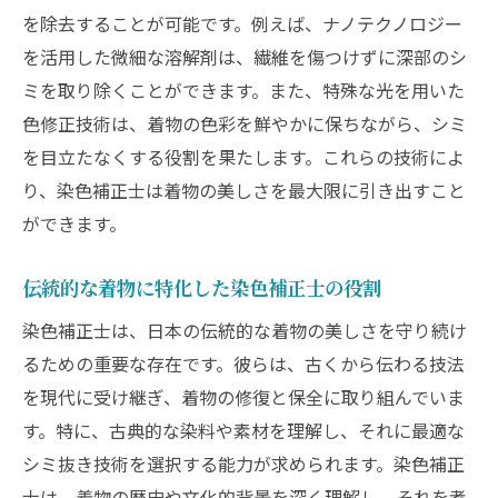
着物復元に対する染色補正士の情熱
を除去することが可能です。例えば、ナノテクノロジー
シミ抜きのプロフェッショナルが提供する
を活用した微細な溶解剤は、繊維を傷つけずに深部のシ
安心感
ミを取り除くことができます。また、特殊な光を用いた
染色補正士による個別対応のカスタマイズ
色修正技術は、着物の色彩を鮮やかに保ちながら、シミ
サービス
を目立たなくする役割を果たします。これらの技術によ
り、染色補正士は着物の美しさを最大限に引き出すこと
プロフェッショナルとしての誇りと責任感
ができます。
匠の技で着物再生染色補正士のシミ抜き術
匠の技術で挑む難しいシミ抜き
伝統的な着物に特化した染色補正士の役割
染色補正士が追求する完璧な仕上がり
染色補正士は、日本の伝統的な着物の美しさを守り続け
着物本来の色彩再現への挑戦
るための重要な存在です。彼らは、古くから伝わる技法
細部にこだわる匠の手仕事
を現代に受け継ぎ、着物の修復と保全に取り組んでいま
染色補正士による着物の劇的ビフォーアフ
す。特に、古典的な染料や素材を理解し、それに最適な
ター
シミ抜き技術を選択する能力が求められます。染色補正
伝統と革新が融合する染色補正士の技
士は、着物の歴史や文化的背景を深く理解し、それを考