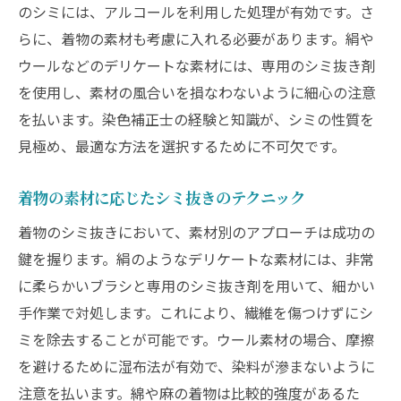
のシミには、アルコールを利用した処理が有効です。さ
シミを超える価値！着物染色補正士による色補
らに、着物の素材も考慮に入れる必要があります。絹や
正の重要性
ウールなどのデリケートな素材には、専用のシミ抜き剤
色補正が必要な理由とその効果
を使用し、素材の風合いを損なわないように細心の注意
染色補正士が使用する色材の選び方
を払います。染色補正士の経験と知識が、シミの性質を
色補正のプロセスで重要なステップ
見極め、最適な方法を選択するために不可欠です。
色の持続性を高めるための工夫
着物の素材に応じたシミ抜きのテクニック
自然な色味を再現するための技術
着物のシミ抜きにおいて、素材別のアプローチは成功の
色補正の事例とその仕上がり
鍵を握ります。絹のようなデリケートな素材には、非常
染色補正士が語る！シミ抜き後の着物管理方法
に柔らかいブラシと専用のシミ抜き剤を用いて、細かい
と美しさの保ち方
手作業で対処します。これにより、繊維を傷つけずにシ
シミ抜き後の着物の扱い方
ミを除去することが可能です。ウール素材の場合、摩擦
色持ちを良くするための保管方法
を避けるために湿布法が有効で、染料が滲まないように
プロが教える日常のお手入れ法
注意を払います。綿や麻の着物は比較的強度があるた