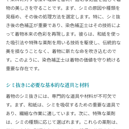
染色補正士が実践するプロの技術
物の美しさを守ることです。まず、シミの原因や種類を
過去の事例から学ぶシミ対策のヒント
見極め、その後の処理方法を選定します。特に、シミ抜
き後の色補正が重要であり、染色補正士はその技術によ
シミ抜き成功のための前準備
って着物本来の色彩を再現します。彼らは、和紙を使っ
着物の美しさを蘇らせる！染色補正士のシミ抜
た吸引法や特殊な薬剤を用いる技術を駆使し、伝統的な
きステップ解説
美を損なうことなく、着物に新たな命を吹き込むので
着物の状態を見極める初期診断
す。このように、染色補正士は着物の価値を守り続ける
ステップバイステップのシミ抜き手順
重要な存在です。
染色補正後の着物の見た目と手触り
伝統技術を活かした自然な仕上がり
シミ抜きに必要な基本的な道具と材料
実例紹介：見事な復元技術の実態
着物のシミ抜きには、専門的な道具や材料が不可欠で
失敗しないためのシミ抜きのコツ
す。まず、和紙は、シミを吸収するための重要な道具で
染色補正士直伝！着物シミ抜きで注意すべきポ
あり、繊細な作業に適しています。次に、特殊な薬剤
イントとは
は、シミの種類に応じて選ばれます。これらの薬剤は、