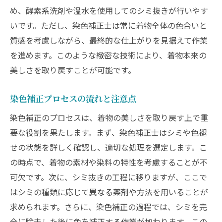
再発防止のための注意点
め、酵素系洗剤や温水を使用してのシミ抜きが行いやす
着物を美しく保つための温湿度管理
いです。ただし、染色補正士は常に着物全体の色合いと
質感を考慮しながら、最終的な仕上がりを見据えて作業
長期保存に適した環境作り
を進めます。このような緻密な技術により、着物本来の
着物を守る！染色補正士のシミ抜きとその後の
美しさを取り戻すことが可能です。
ケア方法
シミ抜き後のさらなるケアの重要性
染色補正プロセスの流れと注意点
着物の長持ちさせるための秘訣
染色補正のプロセスは、着物の美しさを取り戻す上で重
よくある問題とその解決策
要な役割を果たします。まず、染色補正士はシミや色褪
着物を安全に保つための技術
せの状態を詳しく確認し、適切な処理を選定します。こ
染色補正士が教えるプロのケア術
の時点で、着物の素材や染料の特性を考慮することが不
着物愛好家へのアドバイスとサポート
可欠です。次に、シミ抜きの工程に移りますが、ここで
はシミの種類に応じて異なる薬剤や方法を用いることが
求められます。さらに、染色補正の過程では、シミを完
全に除去した後に色を補正する作業が加わります。この