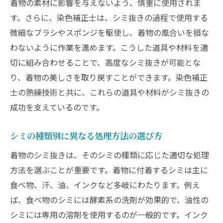
着物の素材に影響を与えないよう、慎重に使用されま
シミ抜き前の重要な確認事項
す。さらに、染色補正士は、シミ抜きの過程で使用する
作業中の注意点とリスク回避法
微細なブラシやスポンジを駆使し、着物の風合いを損な
染色補正士が教える時間管理術
わないように作業を進めます。こうした道具や材料を適
繊維を傷めないためのテクニック
切に組み合わせることで、高度なシミ抜きが可能とな
シミ抜き後の適切な乾燥プロセス
り、着物の美しさを取り戻すことができます。染色補正
よくあるトラブルとその対策法
士の熟練技術と共に、これらの道具や材料がシミ抜きの
細部に宿る職人技！着物シミ抜きでの染色補正
成功を支えているのです。
士のこだわり
シミの種類別に異なる処理方法の選び方
細部までこだわるプロの技術
職人が重視する色の再現性
着物のシミ抜きは、そのシミの種類に応じた適切な処理
方法を選ぶことが重要です。着物に付着するシミは主に
着物の柄を活かすシミ抜き技法
食べ物、汗、油、インクなど多岐にわたります。例え
匠の技が生む極上の仕上がり
ば、食べ物のシミには酵素系の洗剤が効果的で、油性の
経年変化に対応した補正技術
シミには専用の溶剤を使用するのが一般的です。インク
お客様への提案とコミュニケーション