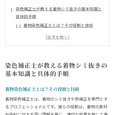
染色補正士が教える着物シミ抜きの基本知識と
具体的手順
着物染色補正士とは？その役割と技術
シミ抜きに必要な基本的な道具と材料
シミの種類別に異なる処理方法の選び方
着物の素材に応じたシミ抜きのテクニック
染色補正プロセスの流れと注意点
染色補正士が教える着物シミ抜きの
実際のシミ抜き手順とその効果
基本知識と具体的手順
シミの特性を見極める！着物染色補正士のシミ
抜き秘訣
着物染色補正士とは？その役割と技術
シミの種類を見分けるためのポイント
着物染色補正士は、着物のシミ抜きや色補正を専門とす
染料の特性を理解した適切な対策
るプロフェッショナルです。彼らの役割は、着物の素材
シミ抜きにおける化学薬品の選び方
や染料に対する深い理解を基に、適切な処置を施して着