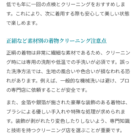
低でも年に一回の点検とクリーニングをおすすめしま
白洋舎など実力派クリーニング店の強みと
す。これにより、次に着用する際も安心して美しい状態
は
で楽しめます。
着物クリーニングで得られる口コミ評価の
理由
正絹など素材別の着物クリーニング注意点
着物クリーニング後の最適な保管方法を紹
正絹の着物は非常に繊細な素材であるため、クリーニン
介
グ時には専用の洗剤や低温での手洗いが必須です。誤っ
失敗しない着物クリーニングの見分け方
た洗浄方法では、生地の風合いや色合いが損なわれる恐
着物クリーニング失敗事例から学ぶ注意点
れがあります。例えば、一般的な機械洗いは避け、プロ
の専門店に依頼することが安全です。
きものやまとなど評判の良い店舗の特徴
着物クリーニングで避けたいトラブル対策
また、金箔や銀箔が施された豪華な装飾のある着物は、
ブラシによる優しい手入れや特殊な処理が求められま
安心して任せられる着物クリーニング選び
す。装飾が剥がれたり変色したりしないよう、専門知識
クリーニング料金とサービス内容の比較方
と技術を持つクリーニング店を選ぶことが重要です。
法