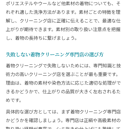
着物クリーニングで後悔しないための秘訣
ポリエステルやウールなど他素材の着物についても、そ
れぞれ適した洗浄方法があります。素材ごとの特徴を理
着物クリーニングの事前チェックで失敗防
解し、クリーニング店に正確に伝えることで、最適な仕
止
上がりが期待できます。素材別の取り扱い注意点を把握
おすすめの着物クリーニング利用時の心得
し、着物の長持ちに繋げましょう。
着物クリーニング料金の確認と納得のポイ
ント
失敗しない着物クリーニング専門店の選び方
絶品仕上げのために守りたいお手入れ習慣
着物クリーニングで失敗しないためには、専門知識と技
着物クリーニングにおける追加費用の注意
術力の高いクリーニング店を選ぶことが最も重要です。
点
理由は、着物の素材や染色方法に応じた適切な処理がで
プロが教える着物クリーニング体験談まとめ
きるかどうかで、仕上がりの品質が大きく左右されるた
着物クリーニング体験談で学ぶ選び方のコ
めです。
ツ
具体的な選び方としては、まず着物クリーニング専門店
口コミで評判の着物クリーニング店の実力
かどうかを確認しましょう。専門店は正絹や高級素材の
着物クリーニングの満足度が高い理由とは
取り扱い経験が豊富で、シミ抜きや仕上げにも熟練して