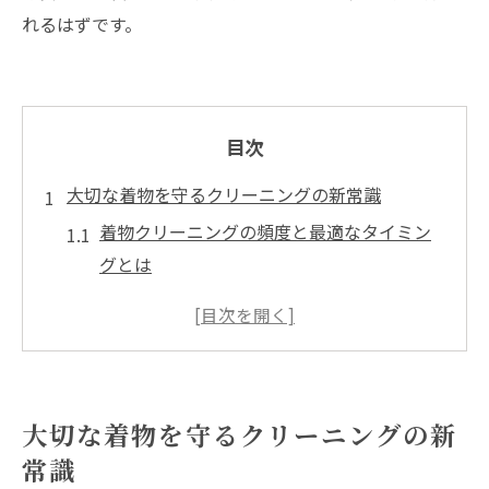
れるはずです。
目次
大切な着物を守るクリーニングの新常識
着物クリーニングの頻度と最適なタイミン
グとは
正絹など素材別の着物クリーニング注意点
失敗しない着物クリーニング専門店の選び
方
着物クリーニングの相場と料金比較ポイン
大切な着物を守るクリーニングの新
ト
常識
着物クリーニングのおすすめチェックリス