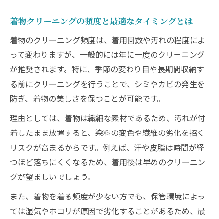
ト
着物クリーニングの頻度と最適なタイミングとは
絶品仕上げに導く着物クリーニング専門技術
着物のクリーニング頻度は、着用回数や汚れの程度によ
着物クリーニング専門店の絶品仕上げ技術
って変わりますが、一般的には年に一度のクリーニング
とは
が推奨されます。特に、季節の変わり目や長期間収納す
職人技が光る着物クリーニングの工程解説
る前にクリーニングを行うことで、シミやカビの発生を
着物クリーニングで美しさを長持ちさせる
防ぎ、着物の美しさを保つことが可能です。
コツ
理由としては、着物は繊細な素材であるため、汚れが付
評判が高い着物クリーニングの特徴を知る
着したまま放置すると、染料の変色や繊維の劣化を招く
着物クリーニングの再仕上げ保証は重要か
リスクが高まるからです。例えば、汗や皮脂は時間が経
クリーニングで美しく蘇る着物の魅力発見
つほど落ちにくくなるため、着用後は早めのクリーニン
着物クリーニングで蘇る色柄と風合いの秘
グが望ましいでしょう。
密
また、着物を着る頻度が少ない方でも、保管環境によっ
着物クリーニングがもたらす絶品の美しさ
ては湿気やホコリが原因で劣化することがあるため、最
体験