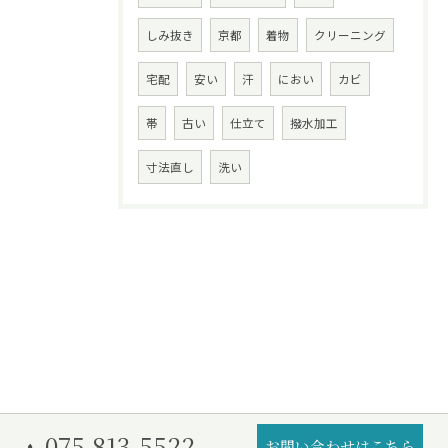
しみ抜き
京都
着物
クリーニング
宅配
安い
汗
におい
カビ
帯
古い
仕立て
撥水加工
寸法直し
洗い
075-813-5522
お問い合わせはこちら