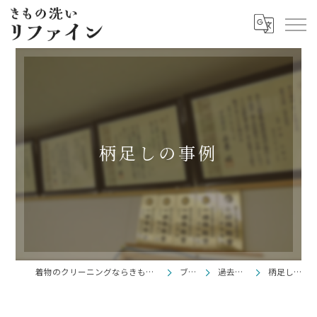
柄足しの事例
着物のクリーニングならきもの洗い リファイン
ブログ
過去ブログ
柄足しの事例