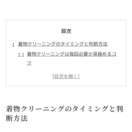
目次
着物クリーニングのタイミングと判断方法
着物クリーニングは毎回必要か見極めるコ
ツ
着物クリーニング前に素材や汚れを確認す
る方法
着物クリーニング時期を決める判断ポイン
ト
着物クリーニングのタイミングと判
自宅ケアと着物クリーニングの使い分け方
断方法
着物クリーニングが不要なケースと注意点
調整で着物の身丈や身幅を自在に整える