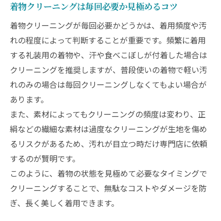
着物クリーニングは毎回必要か見極めるコツ
着物クリーニング前後の身丈調整のポイン
着物クリーニングが毎回必要かどうかは、着用頻度や汚
ト
れの程度によって判断することが重要です。頻繁に着用
着物クリーニング後に行う身幅調整の実践
する礼装用の着物や、汗や食べこぼしが付着した場合は
法
クリーニングを推奨しますが、普段使いの着物で軽い汚
着物の仕立て直しとクリーニングの最適順
れのみの場合は毎回クリーニングしなくてもよい場合が
序
あります。
身幅が足りない着物の対処法と注意点
また、素材によってもクリーニングの頻度は変わり、正
部分直しと全体調整の見極め方とコツ
絹などの繊細な素材は過度なクリーニングが生地を傷め
正絹の着物を傷めないケアのコツとは
るリスクがあるため、汚れが目立つ時だけ専門店に依頼
するのが賢明です。
正絹着物は自宅で洗うべきか判断する基準
このように、着物の状態を見極めて必要なタイミングで
正絹着物のクリーニング時の注意点と相談
クリーニングすることで、無駄なコストやダメージを防
先
ぎ、長く美しく着用できます。
正絹の着物を守るクリーニング方法の選び