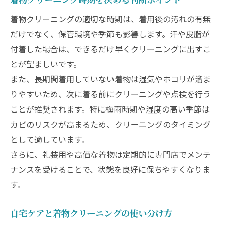
着物クリーニング直後のシワ・型崩れ防止
着物クリーニングの適切な時期は、着用後の汚れの有無
法
だけでなく、保管環境や季節も影響します。汗や皮脂が
着物調整で失敗しない業者選びのポイント
付着した場合は、できるだけ早くクリーニングに出すこ
着物クリーニングと調整のタイミング戦略
とが望ましいです。
費用も抑える着物クリーニング活用術
また、長期間着用していない着物は湿気やホコリが溜ま
りやすいため、次に着る前にクリーニングや点検を行う
着物クリーニング費用を抑える工夫と選択
ことが推奨されます。特に梅雨時期や湿度の高い季節は
肢
カビのリスクが高まるため、クリーニングのタイミング
賢く使える着物クリーニングキャンペーン
として適しています。
活用法
さらに、礼装用や高価な着物は定期的に専門店でメンテ
着物クリーニング費用の相場と比較ポイン
ナンスを受けることで、状態を良好に保ちやすくなりま
ト
す。
調整とクリーニングで節約する具体的な方
法
自宅ケアと着物クリーニングの使い分け方
着物クリーニングの口コミや評判の見極め