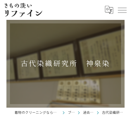
古代染織研究所 神泉染
着物のクリーニングならきもの洗い リファイン
ブログ
過去ブログ
古代染織研究所 神泉染